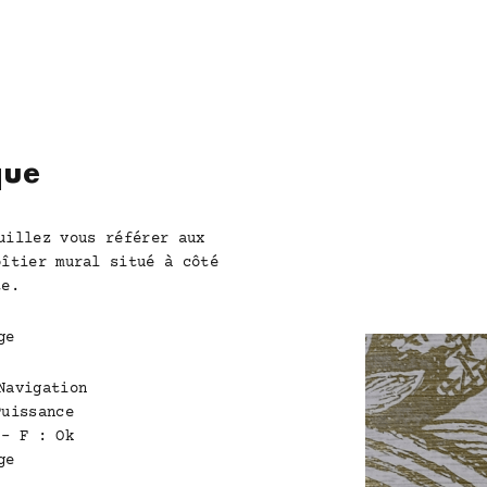
que
illez vous référer aux
oîtier mural situé à côté
te.
Navigation
Puissance
 - F : Ok