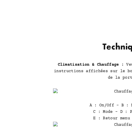
Techni
Climatisation & Chauffage :
Veu
instructions affichées sur le b
de la por
A : On/Off - B : 
C : Mode - D : 
E : Retour menu