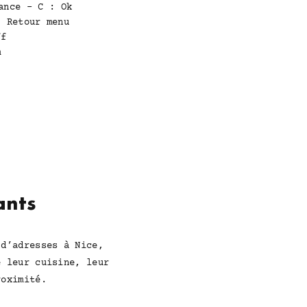
ance - C : Ok
: Retour menu
ff
ants
 d’adresses à Nice,
e leur cuisine, leur
roximité.