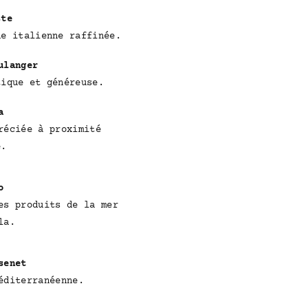
ste
ne italienne raffinée.
ulanger
tique et généreuse.
a
réciée à proximité
e.
o
es produits de la mer
la.
senet
éditerranéenne.