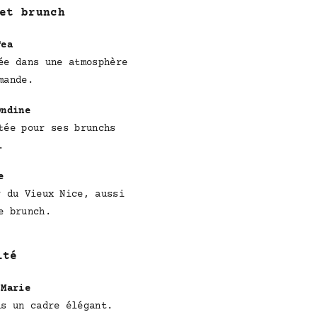
et brunch
Tea
ée dans une atmosphère
mande.
Ondine
tée pour ses brunchs
.
e
r du Vieux Nice, aussi
e brunch.
ité
 Marie
ns un cadre élégant.