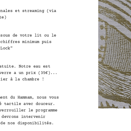
nales et streaming (via
te)
ssous de votre lit ou le
 chiffres minimum puis
"Lock"
atuite. Notre eau est
verre a un prix (35€)...
lier à la chambre !
ent du Hammam, nous vous
é tactile avec douceur.
verrouiller le programme
 devrons intervenir
 de nos disponibilités.