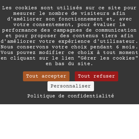
Le Dortoir
11, rue Paradis - 06000 - Nice
Les cookies sont utilisés sur ce site pour
(+33) 04 93 88 93 63
mesurer le nombre de visiteurs afin
contact@ledortoir.net
d'améliorer son fonctionnement et, avec
votre consentement, pour évaluer la
performance des campagnes de communication
et pour proposer des contenus tiers afin
d'améliorer votre expérience d'utilisateur.
Nous conservons votre choix pendant 6 mois.
Plan du site
Vous pouvez modifier ce choix à tout moment
Mentions légales
en cliquant sur le lien "Gérer les cookies"
Politique de confidentialité
en bas du site.
Gérer les cookies
Tout accepter
Tout refuser
Français
Personnaliser
(+33) 04 93 88 93 63
Politique de confidentialité
contact@ledortoir.ne
Site officiel – Tous droits réservés.
Nom
Le Dortoir © 2026
Votre e-mail
Conception & réalisation :
Agence WEBCOM